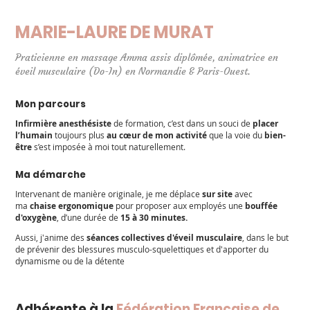
MARIE-LAURE DE MURAT
Praticienne en massage Amma assis diplômée, animatrice en
éveil musculaire (Do-In) en Normandie & Paris-Ouest.
Mon parcours
Infirmière anesthésiste
de formation, c’est dans un souci de
placer
l’humain
toujours plus
au cœur de mon activité
que la voie du
bien-
être
s’est imposée à moi tout naturellement.
Ma démarche
Intervenant de manière originale, je me déplace
sur site
avec
ma
chaise ergonomique
pour proposer aux employés une
bouffée
d'oxygène
, d’une durée de
15 à 30 minutes.
Aussi, j'anime des
séances collectives d'éveil musculaire
, dans le but
de prévenir des blessures musculo-squelettiques et d'apporter du
dynamisme ou de la détente
Adhérente à la
Fédération Française de