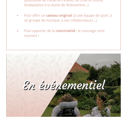
d’adaptation à la durée de l’événement…)
Pour offrir un
cadeau original
(à une équipe de sport, à
un groupe de musique, à ses collaborateurs…)
Pour apporter de la
convivialité
: le massage rend
souriant !
En événementiel