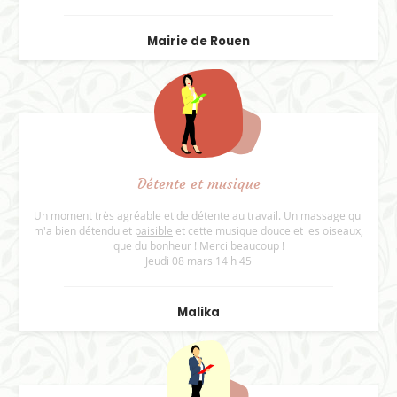
Mairie de Rouen
Détente et musique
Un moment très agréable et de détente au travail. Un massage qui
m'a bien détendu et
paisible
et cette musique douce et les oiseaux,
que du bonheur ! Merci beaucoup !
Jeudi 08 mars 14 h 45
Malika